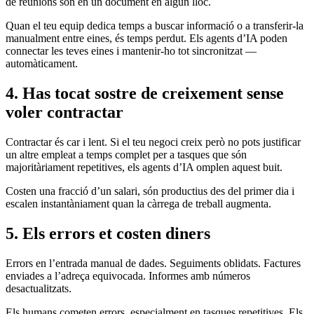
de reunions són en un document en algun lloc.
Quan el teu equip dedica temps a buscar informació o a transferir-la
manualment entre eines, és temps perdut. Els agents d’IA poden
connectar les teves eines i mantenir-ho tot sincronitzat —
automàticament.
4. Has tocat sostre de creixement sense
voler contractar
Contractar és car i lent. Si el teu negoci creix però no pots justificar
un altre empleat a temps complet per a tasques que són
majoritàriament repetitives, els agents d’IA omplen aquest buit.
Costen una fracció d’un salari, són productius des del primer dia i
escalen instantàniament quan la càrrega de treball augmenta.
5. Els errors et costen diners
Errors en l’entrada manual de dades. Seguiments oblidats. Factures
enviades a l’adreça equivocada. Informes amb números
desactualitzats.
Els humans cometen errors, especialment en tasques repetitives. Els