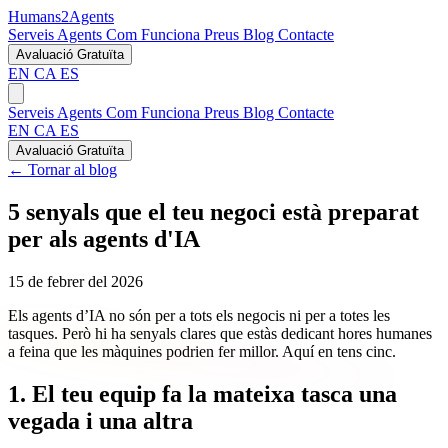
Humans2Agents
Serveis
Agents
Com Funciona
Preus
Blog
Contacte
Avaluació Gratuïta
EN
CA
ES
Serveis
Agents
Com Funciona
Preus
Blog
Contacte
EN
CA
ES
Avaluació Gratuïta
← Tornar al blog
5 senyals que el teu negoci està preparat
per als agents d'IA
15 de febrer del 2026
Els agents d’IA no són per a tots els negocis ni per a totes les
tasques. Però hi ha senyals clares que estàs dedicant hores humanes
a feina que les màquines podrien fer millor. Aquí en tens cinc.
1. El teu equip fa la mateixa tasca una
vegada i una altra