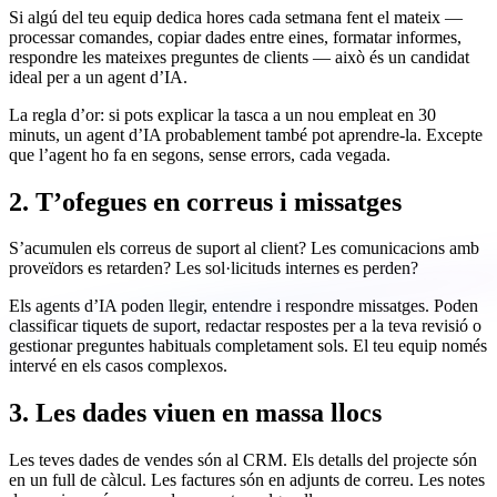
Si algú del teu equip dedica hores cada setmana fent el mateix —
processar comandes, copiar dades entre eines, formatar informes,
respondre les mateixes preguntes de clients — això és un candidat
ideal per a un agent d’IA.
La regla d’or: si pots explicar la tasca a un nou empleat en 30
minuts, un agent d’IA probablement també pot aprendre-la. Excepte
que l’agent ho fa en segons, sense errors, cada vegada.
2. T’ofegues en correus i missatges
S’acumulen els correus de suport al client? Les comunicacions amb
proveïdors es retarden? Les sol·licituds internes es perden?
Els agents d’IA poden llegir, entendre i respondre missatges. Poden
classificar tiquets de suport, redactar respostes per a la teva revisió o
gestionar preguntes habituals completament sols. El teu equip només
intervé en els casos complexos.
3. Les dades viuen en massa llocs
Les teves dades de vendes són al CRM. Els detalls del projecte són
en un full de càlcul. Les factures són en adjunts de correu. Les notes